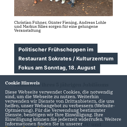
Christian Fühner, Günter Fiening, Andreas Lohle
und Markus Silies sorgen für eine gelungene
Veranstaltung
Politischer Frühschoppen im
Restaurant Sokrates / Kulturzentrum
Fokus am Sonntag, 18. August
Cookie Hinweis
Anlässlich ihres 5 jährigen Jubiläums
Diese Webseite verwendet Cookies, die notwendig
veranstaltete die CDÜ 60 Emsbüren
sind, um die Webseite zu nutzen. Weiterhin
einen politischen Frühschoppen im
verwenden wir Dienste von Drittanbietern, die uns
helfen, unser Webangebot zu verbessern (Website-
Biergarten von Sokrates.
Optmierung). Für die Verwendung bestimmter
Dienste, benötigen wir Ihre Einwilligung. Ihre
Eingeladen war der
Einwilligung können Sie jederzeit widerrufen. Weitere
Informationen finden Sie in unserer
Landtagsabgeordnete der CDU und