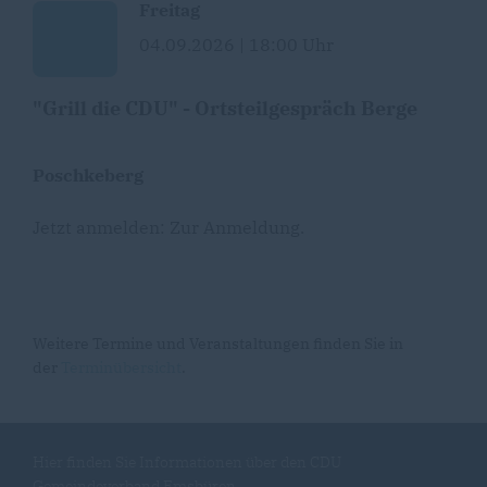
Freitag
04.09.2026 | 18:00 Uhr
"Grill die CDU" - Ortsteilgespräch Berge
Poschkeberg
Jetzt anmelden:
Zur Anmeldung
.
Weitere Termine und Veranstaltungen finden Sie in
der
Terminübersicht
.
Hier finden Sie Informationen über den CDU
Gemeindeverband Emsbüren