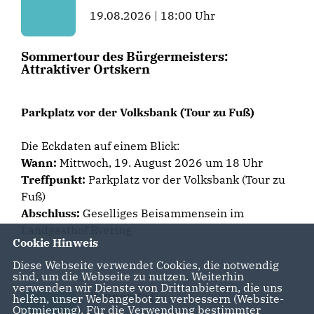
19.08.2026 | 18:00 Uhr
Sommertour des Bürgermeisters:
Attraktiver Ortskern
Parkplatz vor der Volksbank (Tour zu Fuß)
Die Eckdaten auf einem Blick:
Wann:
Mittwoch, 19. August 2026 um 18 Uhr
Treffpunkt:
Parkplatz vor der Volksbank (Tour zu
Fuß)
Abschluss:
Geselliges Beisammensein im
Landgasthof Evering
Cookie Hinweis
Diese Webseite verwendet Cookies, die notwendig
sind, um die Webseite zu nutzen. Weiterhin
verwenden wir Dienste von Drittanbietern, die uns
Donnerstag
helfen, unser Webangebot zu verbessern (Website-
Optmierung). Für die Verwendung bestimmter