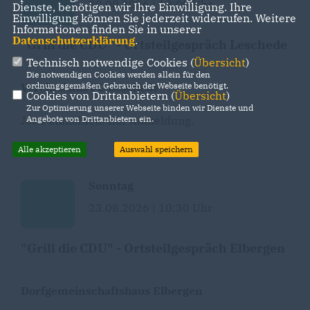
20.08.2026 | 19:00 Uhr
Dienste, benötigen wir Ihre Einwilligung. Ihre
Einwilligung können Sie jederzeit widerrufen. Weitere
Informationen finden Sie in unserer
Datenschutzerklärung
.
"Grill die CDU" - Ortsteilgespräch Leschede
Technisch notwendige Cookies (
Übersicht
)
Die notwendigen Cookies werden allein für den
Vereinshaus FC Leschede
ordnungsgemäßen Gebrauch der Webseite benötigt.
Cookies von Drittanbietern (
Übersicht
)
Zur Optimierung unserer Webseite binden wir Dienste und
Jetzt anmelden:
Zur Anmeldung
.
Angebote von Drittanbietern ein.
Alle akzeptieren
Auswahl speichern
Sonntag
23.08.2026 | 10:30 Uhr
"Grill die CDU" - Ortsteilgespräch Elbergen
Dorfgemeinschaftshaus Elbergen